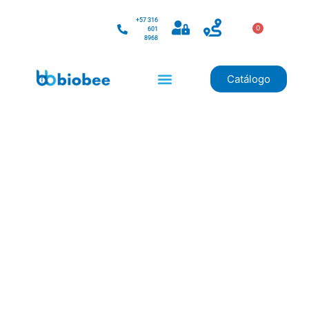
+57 316
0
601
8968
Catálogo