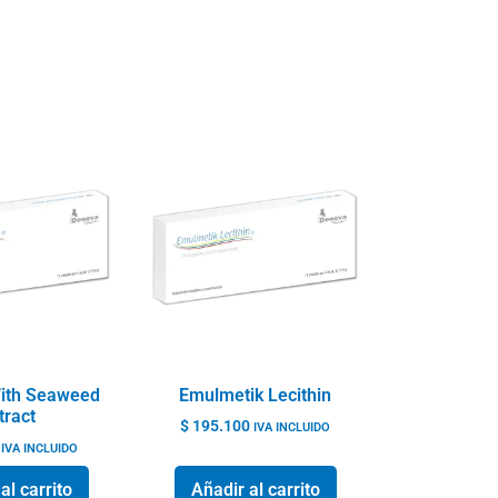
With Seaweed
Emulmetik Lecithin
tract
$
195.100
IVA INCLUIDO
IVA INCLUIDO
al carrito
Añadir al carrito