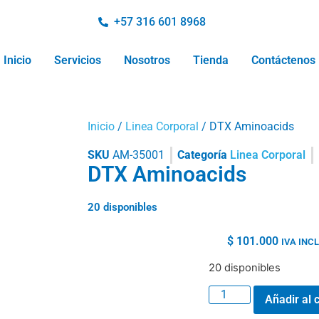
+57 316 601 8968
Inicio
Servicios
Nosotros
Tienda
Contáctenos
Inicio
/
Linea Corporal
/ DTX Aminoacids
SKU
AM-35001
Categoría
Linea Corporal
DTX Aminoacids
20 disponibles
$
101.000
IVA INC
20 disponibles
Añadir al c