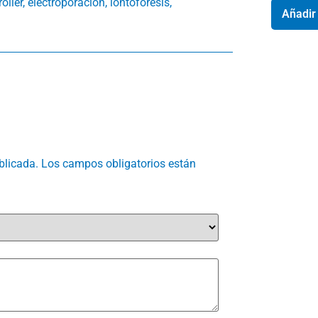
ller, electroporación, iontoforesis,
Añadir 
blicada.
Los campos obligatorios están