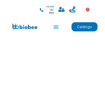
+57 316
0
601
8968
Catálogo