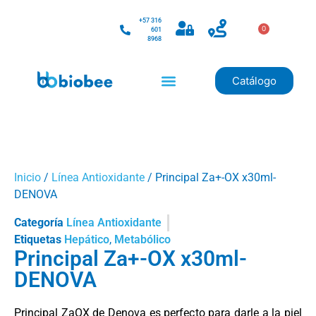
+57 316
0
601
8968
Catálogo
Inicio
/
Línea Antioxidante
/ Principal Za+-OX x30ml-
DENOVA
Categoría
Línea Antioxidante
Etiquetas
Hepático
,
Metabólico
Principal Za+-OX x30ml-
DENOVA
Principal ZaOX de Denova es perfecto para darle a la piel